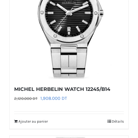
MICHEL HERBELIN WATCH 12245/B14
Le
Le
1,908.000
DT
2,120.000
DT
prix
prix
initial
actuel
Ajouter au panier
Détails
était :
est :
2,120.000 DT.
1,908.000 DT.