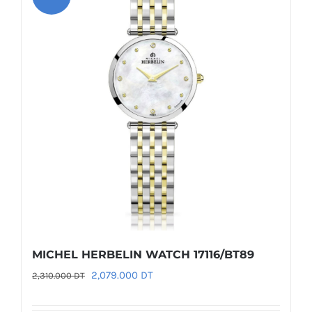
MICHEL HERBELIN WATCH 17116/BT89
Le
Le
2,079.000
DT
2,310.000
DT
prix
prix