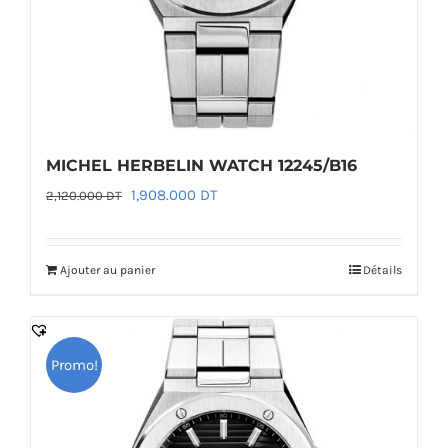
MICHEL HERBELIN WATCH 12245/B16
Le
Le
1,908.000
DT
2,120.000
DT
prix
prix
initial
actuel
Ajouter au panier
Détails
était :
est :
2,120.000 DT.
1,908.000 DT.
Promo!