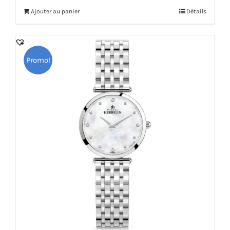
initial
actuel
Ajouter au panier
Détails
était :
est :
2,310.000 DT.
2,079.000 DT.
Promo!