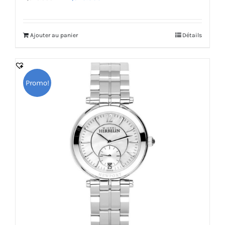
prix
prix
initial
actuel
Ajouter au panier
Détails
était :
est :
2,940.000 DT.
2,646.000 DT.
Promo!