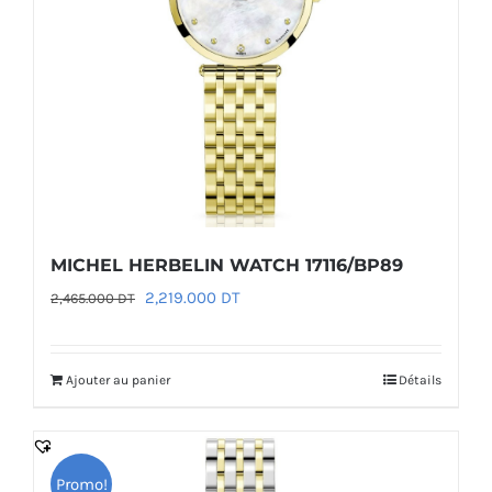
MICHEL HERBELIN WATCH 17116/BP89
Le
Le
2,219.000
DT
2,465.000
DT
prix
prix
initial
actuel
Ajouter au panier
Détails
était :
est :
2,465.000 DT.
2,219.000 DT.
Promo!