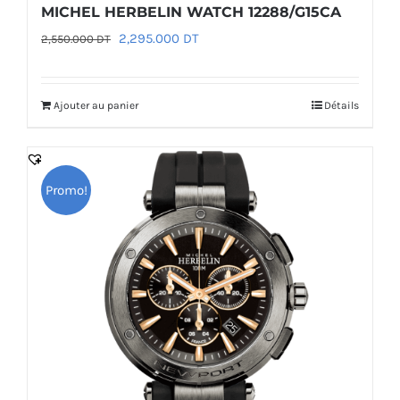
MICHEL HERBELIN WATCH 12288/G15CA
Le
Le
2,295.000
DT
2,550.000
DT
prix
prix
initial
actuel
Ajouter au panier
Détails
était :
est :
2,550.000 DT.
2,295.000 DT.
Promo!