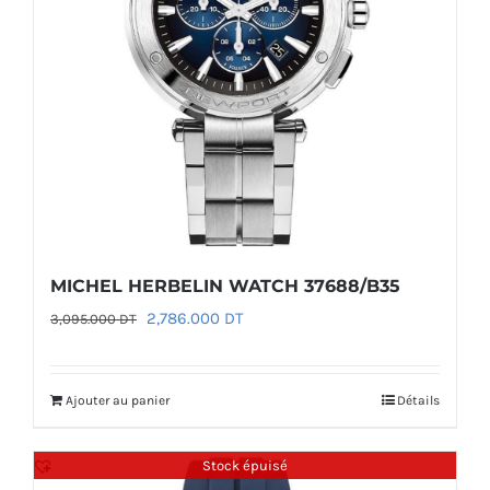
MICHEL HERBELIN WATCH 37688/B35
Le
Le
2,786.000
DT
3,095.000
DT
prix
prix
initial
actuel
Ajouter au panier
Détails
était :
est :
3,095.000 DT.
2,786.000 DT.
Stock épuisé