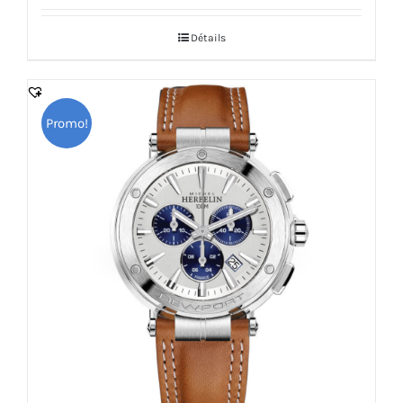
initial
actuel
Détails
était :
est :
3,010.000 DT.
2,709.000 DT.
Promo!