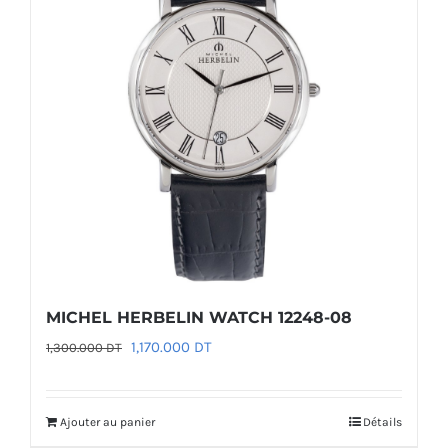
MICHEL HERBELIN WATCH 12248-08
Le
Le
1,170.000
DT
1,300.000
DT
prix
prix
initial
actuel
Ajouter au panier
Détails
était :
est :