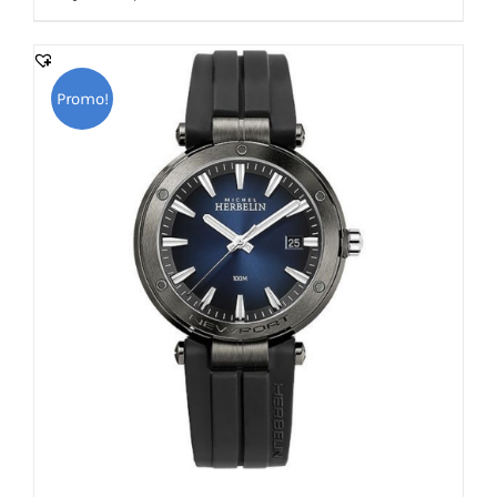
était :
est :
2,070.000 DT.
1,863.000 DT.
Promo!