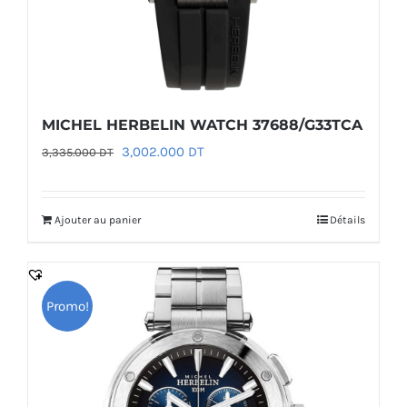
MICHEL HERBELIN WATCH 37688/G33TCA
Le
Le
3,002.000
DT
3,335.000
DT
prix
prix
initial
actuel
Ajouter au panier
Détails
était :
est :
3,335.000 DT.
3,002.000 DT.
Promo!