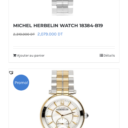
MICHEL HERBELIN WATCH 18384-B19
Le
Le
2,079.000
DT
2,310.000
DT
prix
prix
initial
actuel
Ajouter au panier
Détails
était :
est :
2,310.000 DT.
2,079.000 DT.
Promo!