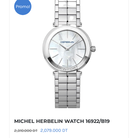
Promo!
MICHEL HERBELIN WATCH 16922/B19
Le
Le
2,079.000
DT
2,310.000
DT