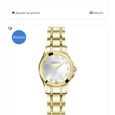
prix
prix
initial
actuel
Ajouter au panier
Détails
était :
est :
2,310.000 DT.
2,079.000 DT.
Promo!