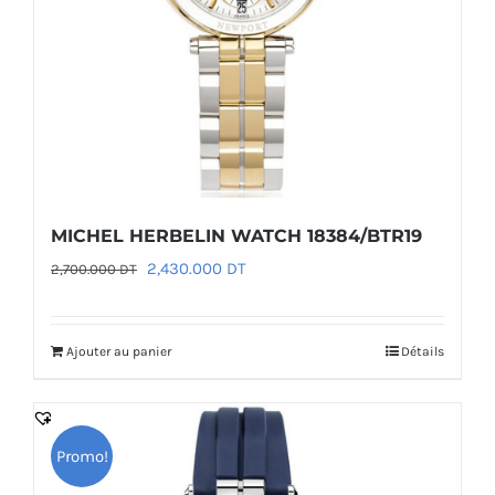
MICHEL HERBELIN WATCH 18384/BTR19
Le
Le
2,430.000
DT
2,700.000
DT
prix
prix
initial
actuel
Ajouter au panier
Détails
était :
est :
2,700.000 DT.
2,430.000 DT.
Promo!