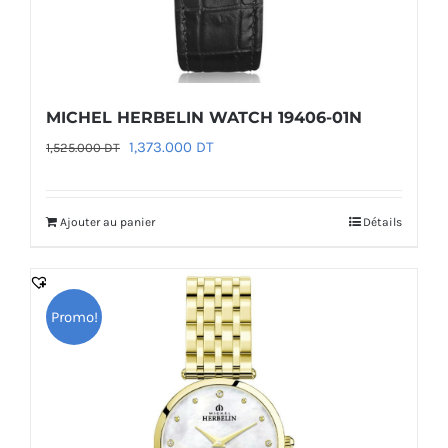
MICHEL HERBELIN WATCH 19406-01N
Le
Le
1,373.000
DT
1,525.000
DT
prix
prix
initial
actuel
Ajouter au panier
Détails
était :
est :
1,525.000 DT.
1,373.000 DT.
Promo!