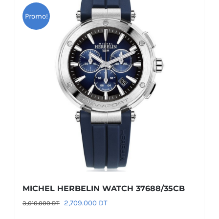
Promo!
MICHEL HERBELIN WATCH 37688/35CB
Le
Le
2,709.000
DT
3,010.000
DT
prix
prix