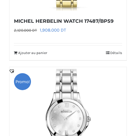
MICHEL HERBELIN WATCH 17487/BP59
Le
Le
1,908.000
DT
2,120.000
DT
prix
prix
initial
actuel
Ajouter au panier
Détails
était :
est :
2,120.000 DT.
1,908.000 DT.
Promo!