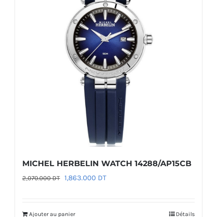
MICHEL HERBELIN WATCH 14288/AP15CB
Le
Le
1,863.000
DT
2,070.000
DT
prix
prix
initial
actuel
Ajouter au panier
Détails