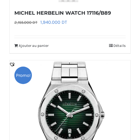
MICHEL HERBELIN WATCH 17116/B89
Le
Le
1,940.000
DT
2,155.000
DT
prix
prix
initial
actuel
Ajouter au panier
Détails
était :
est :
2,155.000 DT.
1,940.000 DT.
Promo!