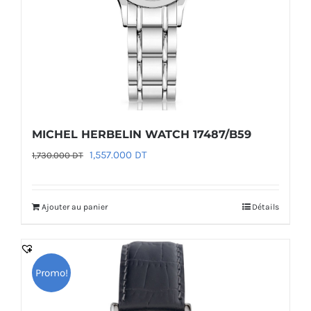
MICHEL HERBELIN WATCH 17487/B59
Le
Le
1,557.000
DT
1,730.000
DT
prix
prix
initial
actuel
Ajouter au panier
Détails
était :
est :
1,730.000 DT.
1,557.000 DT.
Promo!