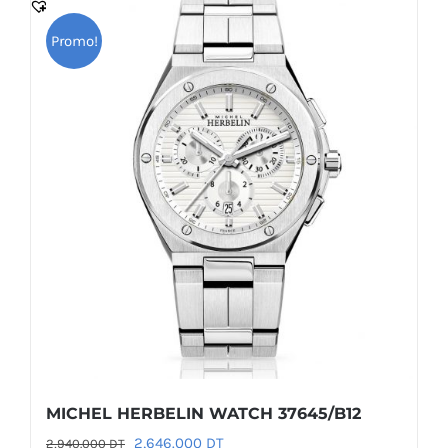
Promo!
MICHEL HERBELIN WATCH 37645/B12
Le
Le
2,646.000
DT
2,940.000
DT