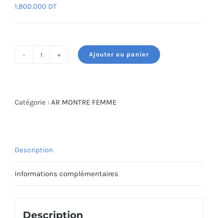
1,800.000
DT
Ajouter au panier
quantité
de
MONTRE
ARMANI
Catégorie :
AR MONTRE FEMME
AR11520
Description
Informations complémentaires
Description