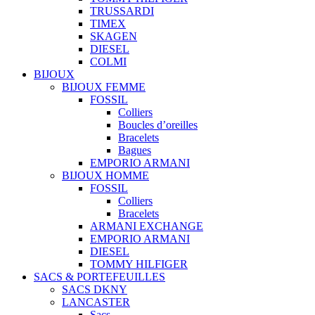
TRUSSARDI
TIMEX
SKAGEN
DIESEL
COLMI
BIJOUX
BIJOUX FEMME
FOSSIL
Colliers
Boucles d’oreilles
Bracelets
Bagues
EMPORIO ARMANI
BIJOUX HOMME
FOSSIL
Colliers
Bracelets
ARMANI EXCHANGE
EMPORIO ARMANI
DIESEL
TOMMY HILFIGER
SACS & PORTEFEUILLES
SACS DKNY
LANCASTER
Sacs