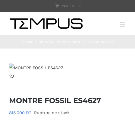
Passer
PANIER
au
contenu
Accueil
»
Shop Full Width
»
MONTRE FOSSIL ES4627
MONTRE FOSSIL ES4627
815.000
DT
Rupture de stock