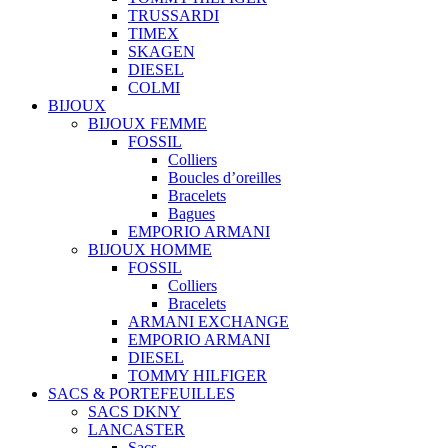
TRUSSARDI
TIMEX
SKAGEN
DIESEL
COLMI
BIJOUX
BIJOUX FEMME
FOSSIL
Colliers
Boucles d’oreilles
Bracelets
Bagues
EMPORIO ARMANI
BIJOUX HOMME
FOSSIL
Colliers
Bracelets
ARMANI EXCHANGE
EMPORIO ARMANI
DIESEL
TOMMY HILFIGER
SACS & PORTEFEUILLES
SACS DKNY
LANCASTER
Sacs