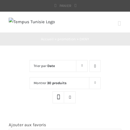
Passer
PANIER
au
contenu
Accueil
»
promotion
»
DKNY
Trier par
Date
Montrer
30 produits
Ajouter aux favoris