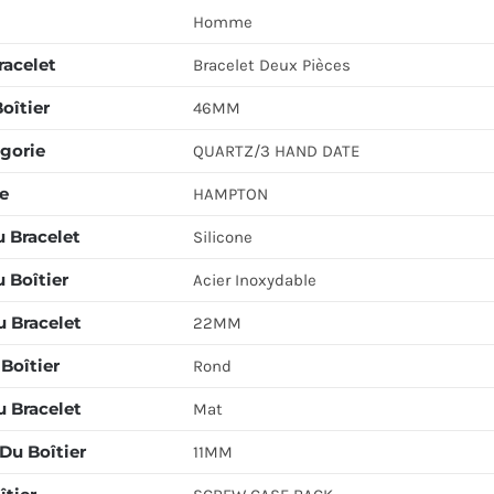
Homme
racelet
Bracelet Deux Pièces
Boîtier
46MM
gorie
QUARTZ/3 HAND DATE
e
HAMPTON
u Bracelet
Silicone
 Boîtier
Acier Inoxydable
u Bracelet
22MM
Boîtier
Rond
u Bracelet
Mat
Du Boîtier
11MM