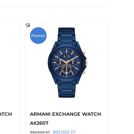
Promo!
ATCH
ARMANI EXCHANGE WATCH
AX2607
Le
Le
855.000
DT
950.000
DT