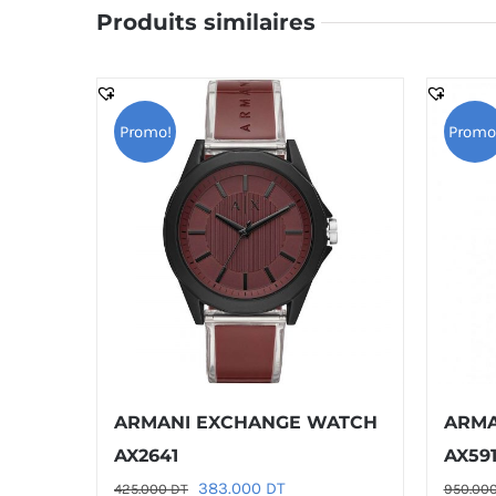
Produits similaires
Promo!
Promo
ARMANI EXCHANGE WATCH
ARMA
AX2641
AX591
Le
Le
383.000
DT
425.000
DT
950.00