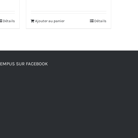
prix
prix
initial
actuel
Détails
Ajouter au panier
Détails
était :
est :
 DT.
950.000 DT.
855.000 DT.
TEMPUS SUR FACEBOOK