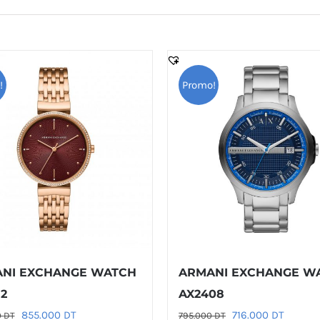
!
Promo!
NI EXCHANGE WATCH
ARMANI EXCHANGE W
2
AX2408
Le
Le
Le
Le
855.000
DT
716.000
DT
0
DT
795.000
DT