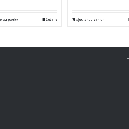
prix
prix
prix
prix
initial
actuel
initial
actuel
er au panier
Détails
Ajouter au panier
était :
est :
était :
est :
950.000 DT.
855.000 DT.
795.000 DT.
716.000