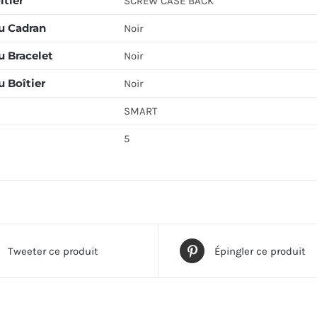
îtier
SCREW CASE BACK
u Cadran
Noir
u Bracelet
Noir
 Boîtier
Noir
SMART
5
Tweeter ce produit
Épingler ce produit