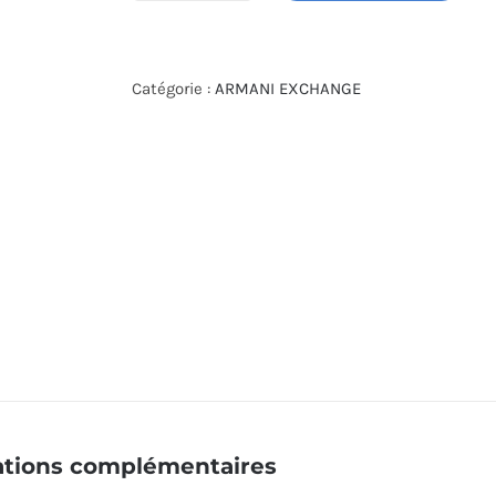
de
ARMANI
EXCHANGE
Catégorie :
ARMANI EXCHANGE
WATCH
AX2133
ations complémentaires