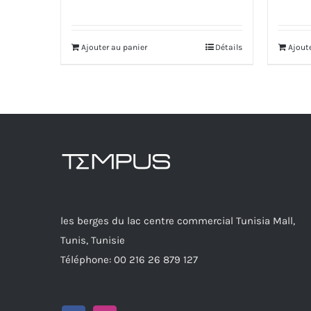
prix
prix
initial
actuel
Ajouter au panier
Détails
Ajout
était :
est :
425.000 DT.
383.000 DT.
les berges du lac centre commercial Tunisia Mall,
Tunis, Tunisie
Téléphone: 00 216 26 879 127