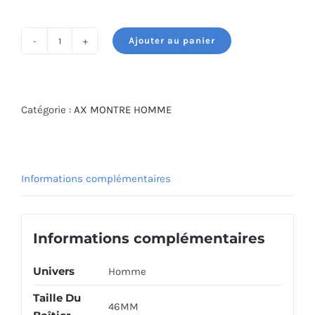
Ajouter au panier
quantité
de
ARMANI
EXCHANGE
Catégorie :
AX MONTRE HOMME
WATCH
AX2164
Informations complémentaires
Informations complémentaires
Univers
Homme
Taille Du
46MM