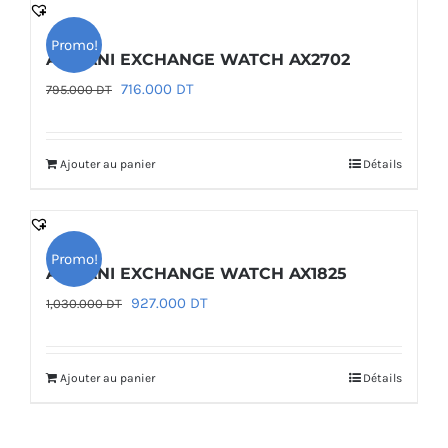
Promo!
ARMANI EXCHANGE WATCH AX2702
Le
Le
716.000
DT
795.000
DT
prix
prix
initial
actuel
Ajouter au panier
Détails
était :
est :
795.000 DT.
716.000 DT.
Promo!
ARMANI EXCHANGE WATCH AX1825
Le
Le
927.000
DT
1,030.000
DT
prix
prix
initial
actuel
Ajouter au panier
Détails
était :
est :
1,030.000 DT.
927.000 DT.