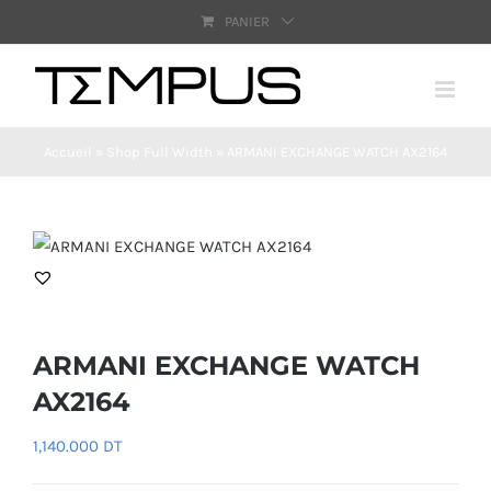
Passer
PANIER
au
contenu
Accueil
»
Shop Full Width
»
ARMANI EXCHANGE WATCH AX2164
ARMANI EXCHANGE WATCH
AX2164
1,140.000
DT