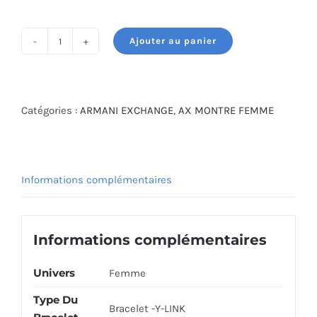
initial
actuel
était :
est :
Ajouter au panier
1,095.000 DT.
985.000 DT.
quantité
de
ARMANI
EXCHANGE
Catégories :
ARMANI EXCHANGE
,
AX MONTRE FEMME
WATCH
AX4327
Informations complémentaires
Informations complémentaires
Univers
Femme
Type Du
Bracelet -Y-LINK