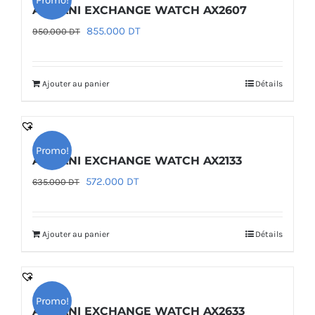
Promo!
ARMANI EXCHANGE WATCH AX2607
Le
Le
855.000
DT
950.000
DT
prix
prix
initial
actuel
Ajouter au panier
Détails
était :
est :
950.000 DT.
855.000 DT.
Promo!
ARMANI EXCHANGE WATCH AX2133
Le
Le
572.000
DT
635.000
DT
prix
prix
initial
actuel
Ajouter au panier
Détails
était :
est :
635.000 DT.
572.000 DT.
Promo!
ARMANI EXCHANGE WATCH AX2633