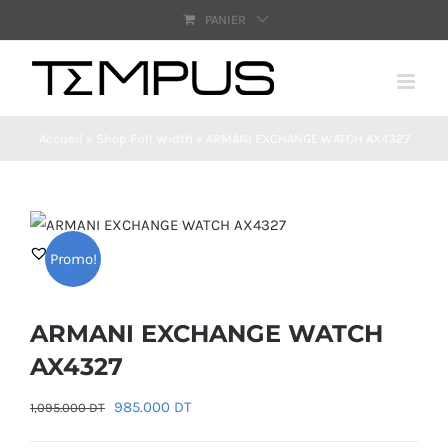
Passer
PANIER
au
contenu
Accueil
»
Shop Full Width
»
ARMANI EXCHANGE WATCH AX4327
Promo!
ARMANI EXCHANGE WATCH
AX4327
Le
Le
985.000
DT
1,095.000
DT
prix
prix