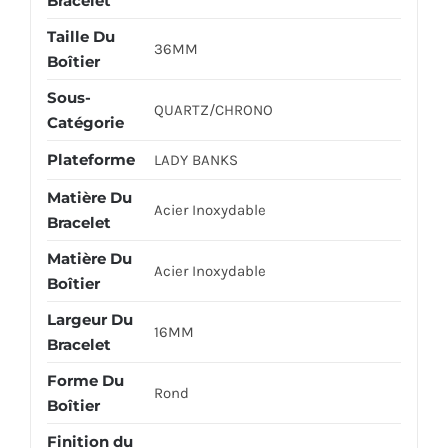
Bracelet
Taille Du
36MM
Boîtier
Sous-
QUARTZ/CHRONO
Catégorie
Plateforme
LADY BANKS
Matière Du
Acier Inoxydable
Bracelet
Matière Du
Acier Inoxydable
Boîtier
Largeur Du
16MM
Bracelet
Forme Du
Rond
Boîtier
Finition du