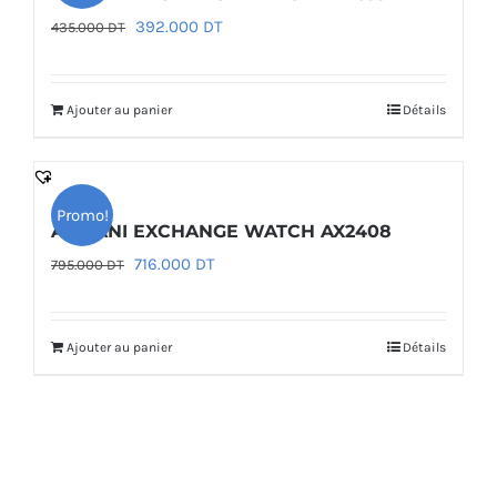
Le
Le
392.000
DT
435.000
DT
prix
prix
initial
actuel
Ajouter au panier
Détails
était :
est :
435.000 DT.
392.000 DT.
Promo!
ARMANI EXCHANGE WATCH AX2408
Le
Le
716.000
DT
795.000
DT
prix
prix
initial
actuel
Ajouter au panier
Détails
était :
est :
795.000 DT.
716.000 DT.