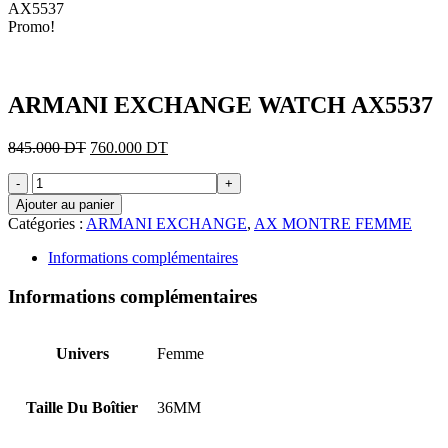
AX5537
Promo!
ARMANI EXCHANGE WATCH AX5537
Le
Le
845.000
DT
760.000
DT
prix
prix
quantité
initial
actuel
de
était :
est :
Ajouter au panier
ARMANI
845.000 DT.
760.000 DT.
Catégories :
ARMANI EXCHANGE
,
AX MONTRE FEMME
EXCHANGE
WATCH
Informations complémentaires
AX5537
Informations complémentaires
Univers
Femme
Taille Du Boîtier
36MM