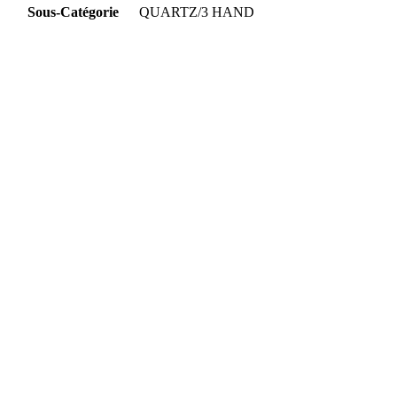
Sous-Catégorie
QUARTZ/3 HAND
Matière Du Bracelet
Acier Inoxydable
Largeur Du Bracelet
16MM
Couleur Du Bracelet
Argent
Matière Du Boîtier
Acier Inoxydable
Couleur Du Boîtier
Argent, ROSE Or
Forme Du Boîtier
Rond
Couleur Du Cadran
Blanc
ATM
5