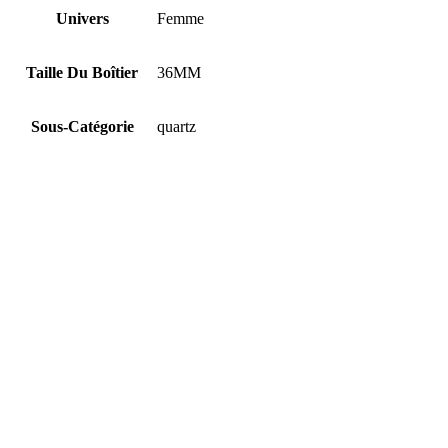
Univers
Femme
Taille Du Boîtier
36MM
Sous-Catégorie
quartz
Matière Du Bracelet
Acier Inoxydable
Largeur Du Bracelet
18MM
Couleur Du Bracelet
2T Argent/Or
Matière Du Boîtier
Acier Inoxydable
Couleur Du Boîtier
Argent, doré