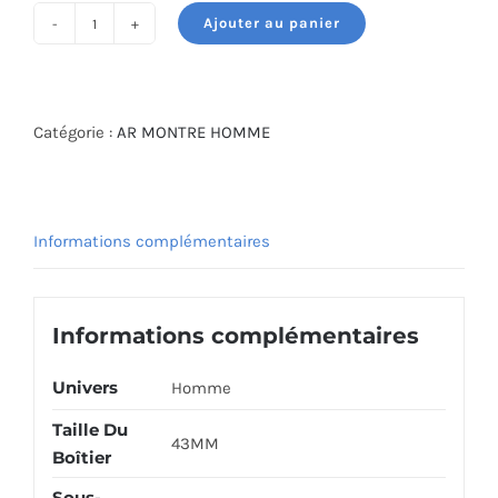
Ajouter au panier
quantité
de
ARMANI
WATCH
Catégorie :
AR MONTRE HOMME
AR11239
Informations complémentaires
Informations complémentaires
Univers
Homme
Taille Du
43MM
Boîtier
Sous-