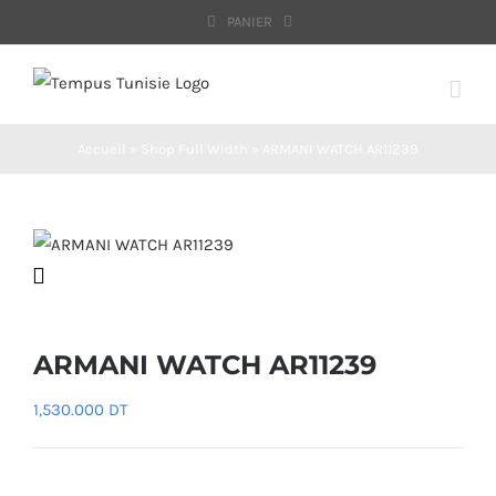
Passer
PANIER
au
contenu
Accueil
»
Shop Full Width
»
ARMANI WATCH AR11239
ARMANI WATCH AR11239
1,530.000
DT