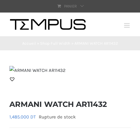
Passer
PANIER
au
contenu
Accueil
»
Shop Full Width
»
ARMANI WATCH AR11432
ARMANI WATCH AR11432
1,485.000
DT
Rupture de stock