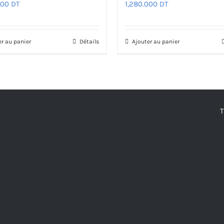
000
DT
1,280.000
DT
er au panier
Détails
Ajouter au panier