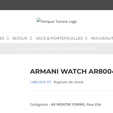
ES
BIJOUX
SACS & PORTEFEUILLES
NOUVEAUT
Accueil
»
Shop Full Width
»
ARMANI WATCH AR80049
ARMANI WATCH AR800
1,485.000
DT
Rupture de stock
Catégories :
AR MONTRE FEMME
,
Pour Elle