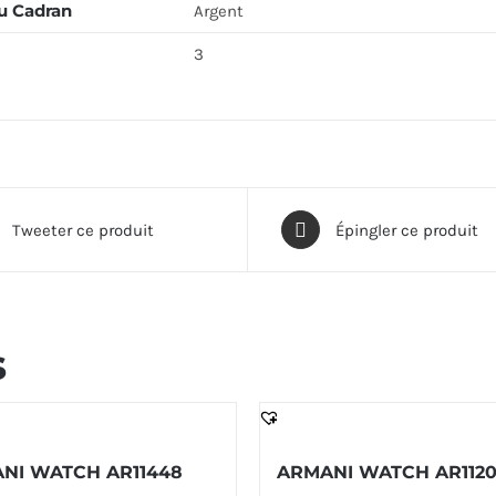
u Cadran
Argent
3
Tweeter ce produit
Épingler ce produit
s
NI WATCH AR11448
ARMANI WATCH AR112