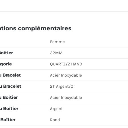
ations complémentaires
Femme
Boîtier
32MM
gorie
QUARTZ/2 HAND
u Bracelet
Acier Inoxydable
u Bracelet
2T Argent/Or
 Boîtier
Acier Inoxydable
 Boîtier
Argent
Boîtier
Rond