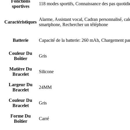
Fonctions
118 modes sportifs, Connaissance des pas quotidien
sportives
Alarme, Assistant vocal, Cadran personnalisé, ca
Caractéristiques
smartphone, Rechercher un téléphone
Batterie
Capacité de la batterie: 260 mAh, Chargement par c
Couleur Du
Gris
Boîtier
Matière Du
Silicone
Bracelet
Largeur Du
24MM
Bracelet
Couleur Du
Gris
Bracelet
Forme Du
Carré
Boîtier