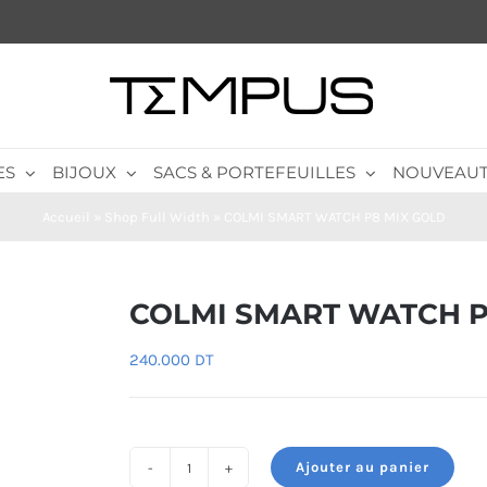
ES
BIJOUX
SACS & PORTEFEUILLES
NOUVEAUT
Accueil
»
Shop Full Width
»
COLMI SMART WATCH P8 MIX GOLD
COLMI SMART WATCH P
240.000
DT
Ajouter au panier
quantité