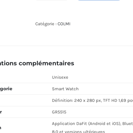
de
COLMI
SMART
Catégorie :
COLMI
WATCH
P8
MIX
GOLD
ations complémentaires
Unisexe
gorie
Smart Watch
Définition: 240 x 280 px, TFT HD 1,69 p
r
GR5515
Application DaFit (Android et iOS), Blue
n
8.0 et versions ultérieures