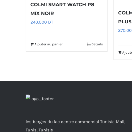
COLMI SMART WATCH P8
COLM
MIX NOIR
PLUS
240.000
DT
270.0
Ajouter au panier
Détails
Ajout
les berges du lac centre commercial Tunisia Mall,
Tunis, Tunisie