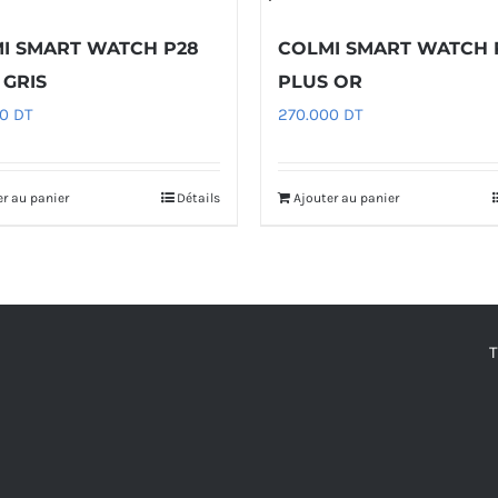
I SMART WATCH P28
COLMI SMART WATCH 
 GRIS
PLUS OR
00
DT
270.000
DT
er au panier
Détails
Ajouter au panier