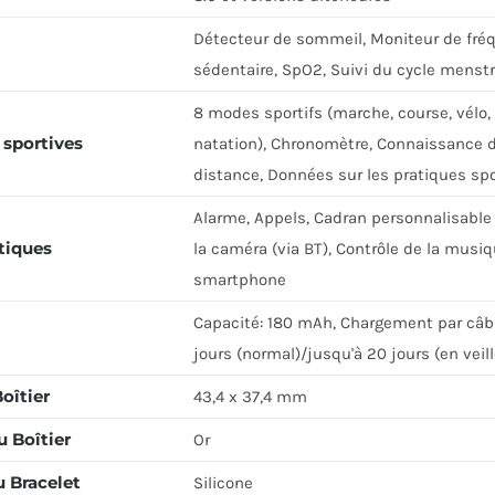
Détecteur de sommeil, Moniteur de fréq
sédentaire, SpO2, Suivi du cycle menstru
8 modes sportifs (marche, course, vélo, 
 sportives
natation), Chronomètre, Connaissance de
distance, Données sur les pratiques spor
Alarme, Appels, Cadran personnalisable 
tiques
la caméra (via BT), Contrôle de la musiqu
smartphone
Capacité: 180 mAh, Chargement par câble
jours (normal)/jusqu'à 20 jours (en veill
Boîtier
43,4 x 37,4 mm
 Boîtier
Or
u Bracelet
Silicone