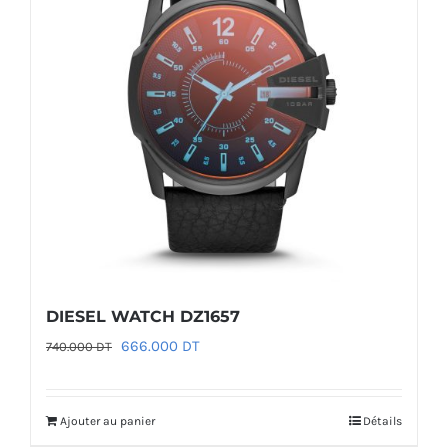
DIESEL WATCH DZ1657
Le
Le
666.000
DT
740.000
DT
prix
prix
initial
actuel
Ajouter au panier
Détails
était :
est :