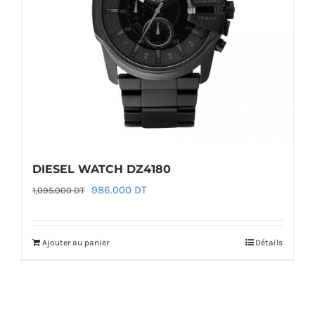
DIESEL WATCH DZ4180
Le
Le
986.000
DT
1,095.000
DT
prix
prix
initial
actuel
Ajouter au panier
Détails
était :
est :
1,095.000 DT.
986.000 DT.