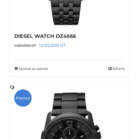
DIESEL WATCH DZ4566
Le
Le
1,035.000
DT
1,150.000
DT
prix
prix
initial
actuel
Ajouter au panier
Détails
était :
est :
1,150.000 DT.
1,035.000 DT.
Promo!