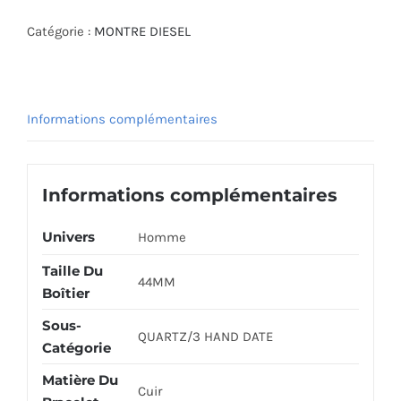
DIESEL
WATCH
Catégorie :
MONTRE DIESEL
DZ1903
Informations complémentaires
Informations complémentaires
Univers
Homme
Taille Du
44MM
Boîtier
Sous-
QUARTZ/3 HAND DATE
Catégorie
Matière Du
Cuir