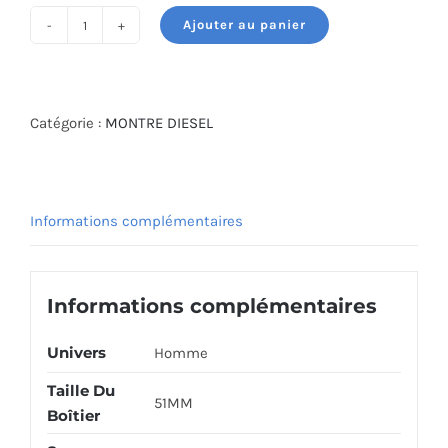
Ajouter au panier
quantité
de
DIESEL
WATCH
Catégorie :
MONTRE DIESEL
DZ4512
Informations complémentaires
Informations complémentaires
Univers
Homme
Taille Du
51MM
Boîtier