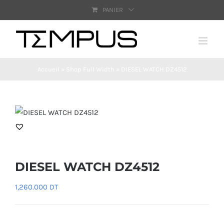
Passer
PANIER
au
contenu
Accueil
»
Shop Full Width
»
DIESEL WATCH DZ4512
DIESEL WATCH DZ4512
1,260.000
DT