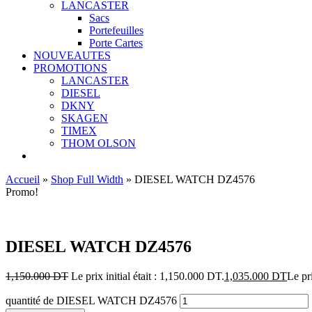
LANCASTER
Sacs
Portefeuilles
Porte Cartes
NOUVEAUTES
PROMOTIONS
LANCASTER
DIESEL
DKNY
SKAGEN
TIMEX
THOM OLSON
Accueil
»
Shop Full Width
»
DIESEL WATCH DZ4576
Promo!
Ajouter aux favoris
DIESEL WATCH DZ4576
1,150.000
DT
Le prix initial était : 1,150.000 DT.
1,035.000
DT
Le pr
quantité de DIESEL WATCH DZ4576