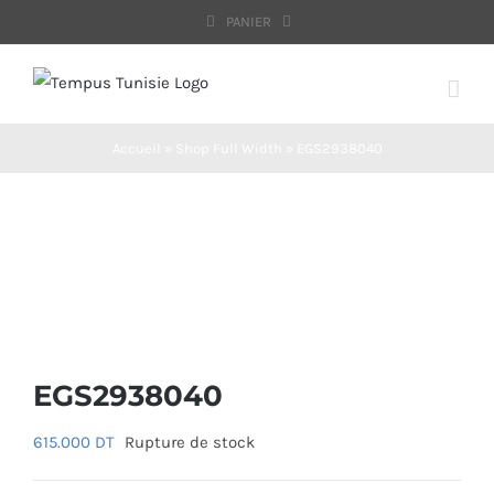
Passer
PANIER
au
contenu
Accueil
»
Shop Full Width
»
EGS2938040
EGS2938040
615.000
DT
Rupture de stock