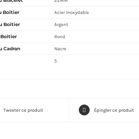
u Bracelet
22MM
 Boîtier
Acier Inoxydable
 Boîtier
Argent
Boîtier
Rond
u Cadran
Nacre
5
Tweeter ce produit
Épingler ce produit