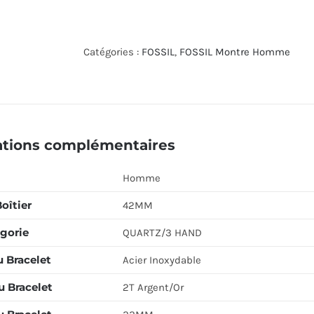
de
FOSSIL
WATCH
Catégories :
FOSSIL
,
FOSSIL Montre Homme
FS5572
ations complémentaires
Homme
Boîtier
42MM
gorie
QUARTZ/3 HAND
u Bracelet
Acier Inoxydable
u Bracelet
2T Argent/Or