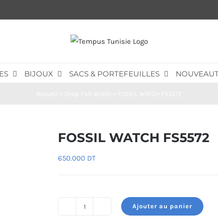
ES
BIJOUX
SACS & PORTEFEUILLES
NOUVEAUT
Accueil
»
Shop Full Width
»
FOSSIL WATCH FS5572
FOSSIL WATCH FS5572
650.000
DT
Ajouter au panier
quantité