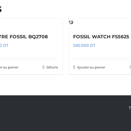
s
RE FOSSIL BQ2708
FOSSIL WATCH FS5625
00
DT
545.000
DT
er au panier
Détails
Ajouter au panier