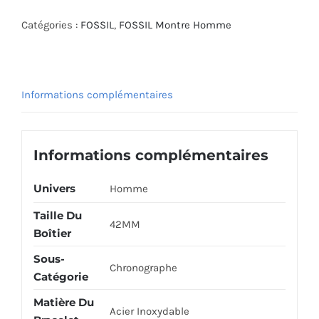
FOSSIL
WATCH
Catégories :
FOSSIL
,
FOSSIL Montre Homme
FS5830
Informations complémentaires
Informations complémentaires
Univers
Homme
Taille Du
42MM
Boîtier
Sous-
Chronographe
Catégorie
Matière Du
Acier Inoxydable