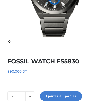
FOSSIL WATCH FS5830
890.000
DT
Ajouter au panier
quantité
de