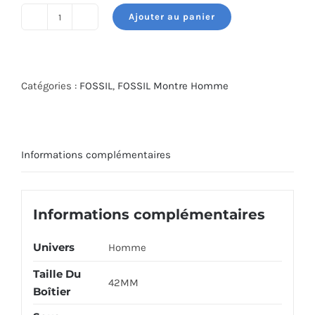
Ajouter au panier
quantité
de
FOSSIL
WATCH
Catégories :
FOSSIL
,
FOSSIL Montre Homme
FS5887
Informations complémentaires
Informations complémentaires
Univers
Homme
Taille Du
42MM
Boîtier