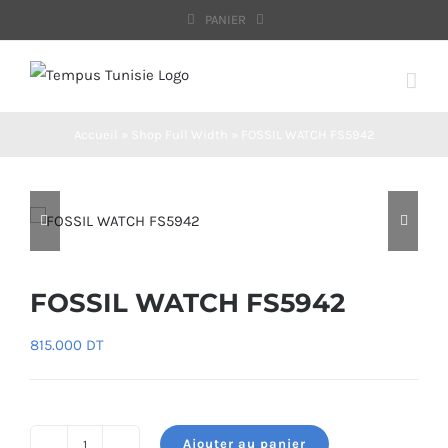
Passer
PANIER
au
contenu
Accueil
»
Shop Full Width
»
FOSSIL WATCH FS5942
FOSSIL WATCH FS5942
815.000
DT
Ajouter au panier