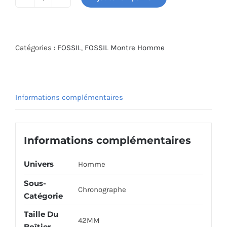
quantité
de
FOSSIL
WATCH
Catégories :
FOSSIL
,
FOSSIL Montre Homme
FS5942
Informations complémentaires
Informations complémentaires
Univers
Homme
Sous-
Chronographe
Catégorie
Taille Du
42MM
Boîtier