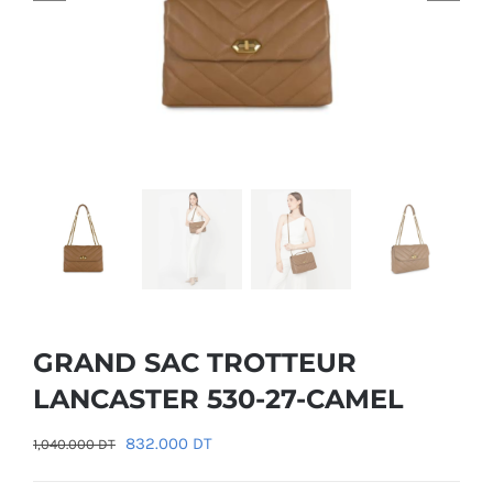
GRAND SAC TROTTEUR
LANCASTER 530-27-CAMEL
Le
Le
832.000
DT
1,040.000
DT
prix
prix