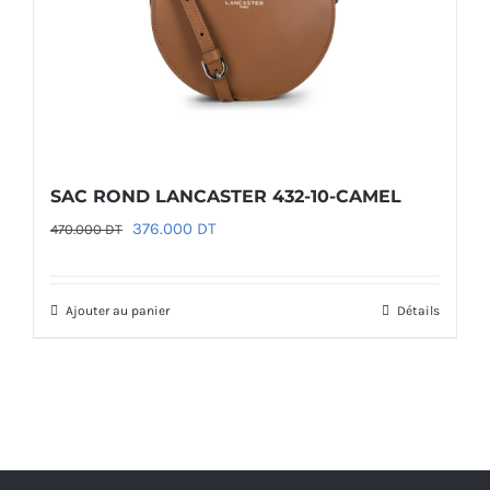
SAC ROND LANCASTER 432-10-CAMEL
Le
Le
376.000
DT
470.000
DT
prix
prix
initial
actuel
Ajouter au panier
Détails
était :
est :
470.000 DT.
376.000 DT.