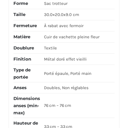
Forme
Sac trotteur
Taille
30.0×20.0x9.0 cm
Fermeture
À rabat avec fermoir
Matière
Cuir de vachette pleine fleur
Doublure
Textile
Finition
Métal doré effet vieilli
Type de
Porté épaule, Porté main
portée
Anses
Doubles, Non réglables
Dimensions
anses (min-
76 cm – 76 cm
max)
Hauteur de
33 cm – 33 cm