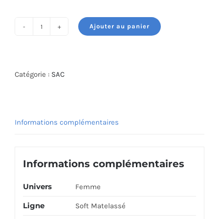
initial
actuel
était :
est :
Ajouter au panier
1,040.000 DT.
832.000 DT.
quantité
de
GRAND
SAC
Catégorie :
SAC
TROTTEUR
LANCASTER
530-
Informations complémentaires
27-
CAMEL
Informations complémentaires
Univers
Femme
Ligne
Soft Matelassé