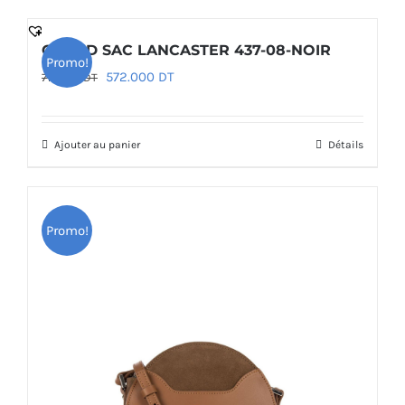
GRAND SAC LANCASTER 437-08-NOIR
Promo!
Le
Le
572.000
DT
715.000
DT
prix
prix
initial
actuel
Ajouter au panier
Détails
était :
est :
715.000 DT.
572.000 DT.
Promo!