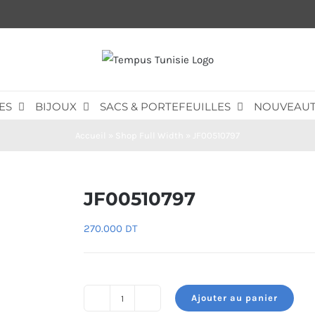
ES
BIJOUX
SACS & PORTEFEUILLES
NOUVEAUT
Accueil
»
Shop Full Width
»
JF00510797
JF00510797
270.000
DT
Ajouter au panier
quantité