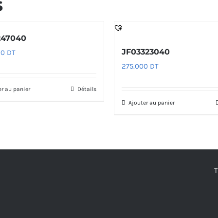
s
247040
JF03323040
00
DT
275.000
DT
er au panier
Détails
Ajouter au panier