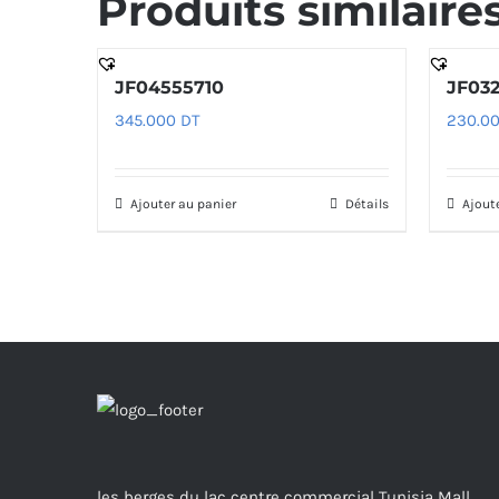
Produits similaire
JF04555710
JF03
345.000
DT
230.0
Ajouter au panier
Détails
Ajout
les berges du lac centre commercial Tunisia Mall,