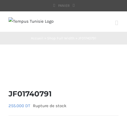
Passer
PANIER
au
contenu
Accueil
»
Shop Full Width
»
JF01740791
Ajouter aux favoris
JF01740791
255.000
DT
Rupture de stock