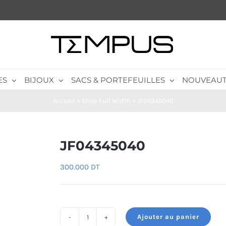
ES
BIJOUX
SACS & PORTEFEUILLES
NOUVEAUT
Accueil
»
Shop Full Width
»
JF04345040
JF04345040
300.000
DT
Ajouter au panier
quantité