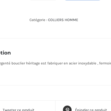
de
JF04345040
Catégorie :
COLLIERS HOMME
tion
argenté bouclier héritage est fabriquer en acier inoxydable , ferm
Tweeter ce produit
Épingler ce produit