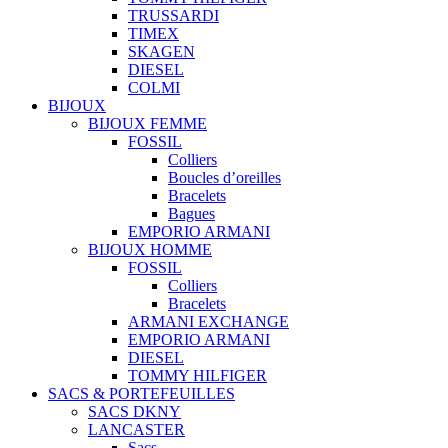
TRUSSARDI
TIMEX
SKAGEN
DIESEL
COLMI
BIJOUX
BIJOUX FEMME
FOSSIL
Colliers
Boucles d’oreilles
Bracelets
Bagues
EMPORIO ARMANI
BIJOUX HOMME
FOSSIL
Colliers
Bracelets
ARMANI EXCHANGE
EMPORIO ARMANI
DIESEL
TOMMY HILFIGER
SACS & PORTEFEUILLES
SACS DKNY
LANCASTER
Sacs