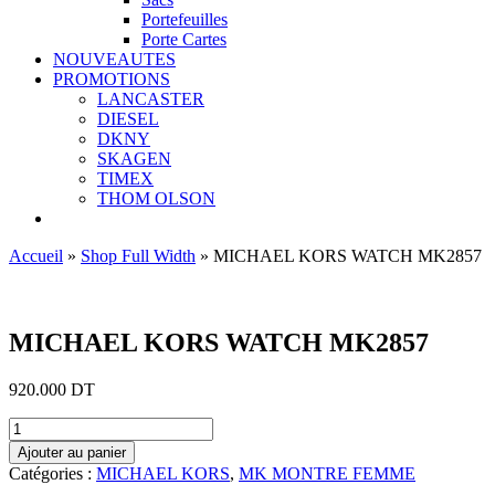
Portefeuilles
Porte Cartes
NOUVEAUTES
PROMOTIONS
LANCASTER
DIESEL
DKNY
SKAGEN
TIMEX
THOM OLSON
Accueil
»
Shop Full Width
»
MICHAEL KORS WATCH MK2857
Ajouter aux favoris
MICHAEL KORS WATCH MK2857
920.000
DT
quantité
de
Ajouter au panier
MICHAEL
Catégories :
MICHAEL KORS
,
MK MONTRE FEMME
KORS