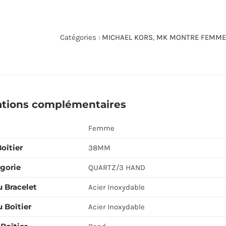
de
MICHAEL
KORS
Catégories :
MICHAEL KORS
,
MK MONTRE FEMME
WATCH
MK4666
ations complémentaires
Femme
Boîtier
38MM
gorie
QUARTZ/3 HAND
u Bracelet
Acier Inoxydable
 Boîtier
Acier Inoxydable