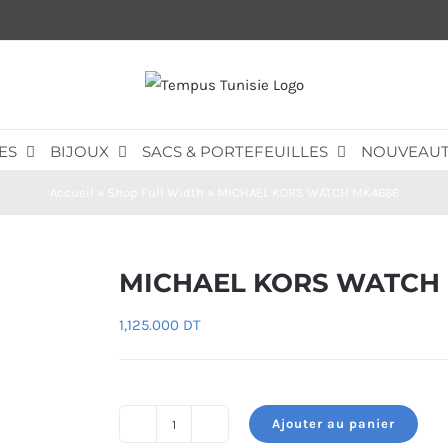
ES
BIJOUX
SACS & PORTEFEUILLES
NOUVEAUT
Accueil
»
Shop Full Width
»
MICHAEL KORS WATCH MK4666
MICHAEL KORS WATCH
1,125.000
DT
Ajouter au panier
quantité