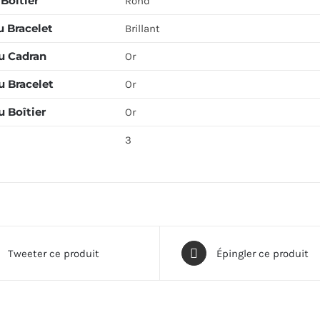
Boîtier
Rond
u Bracelet
Brillant
u Cadran
Or
u Bracelet
Or
 Boîtier
Or
3
Tweeter ce produit
Épingler ce produit