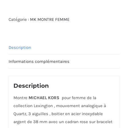
de
MICHAEL
KORS
Catégorie :
MK MONTRE FEMME
WATCH
MK4749
Description
Informations complémentaires
Description
Montre
MICHAEL KORS
pour femme de la
collection Lexington , mouvement analogique à
Quartz, 3 aiguilles , boitier en acier inoxydable
argent de 38 mm avec un cadran rose sur bracelet