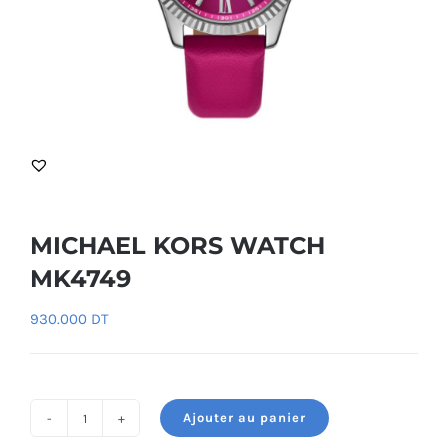
MICHAEL KORS WATCH
MK4749
930.000
DT
Ajouter au panier
quantité