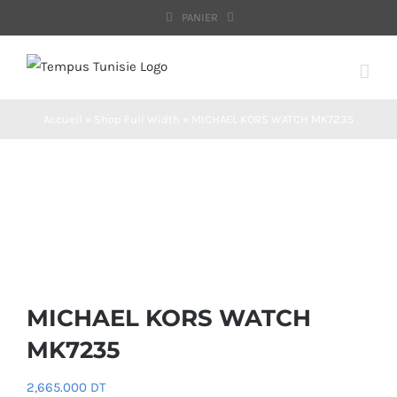
Passer
PANIER
au
contenu
Accueil
»
Shop Full Width
»
MICHAEL KORS WATCH MK7235
MICHAEL KORS WATCH
MK7235
2,665.000
DT