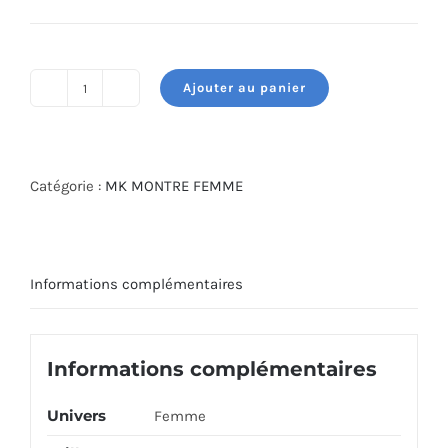
Ajouter au panier
quantité
de
MICHAEL
KORS
Catégorie :
MK MONTRE FEMME
WATCH
MK7235
Informations complémentaires
Informations complémentaires
Univers
Femme