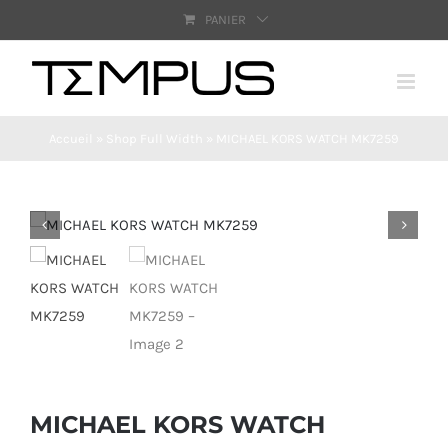
Passer
PANIER
au
contenu
Accueil
»
Shop Full Width
»
MICHAEL KORS WATCH MK7259
MICHAEL KORS WATCH