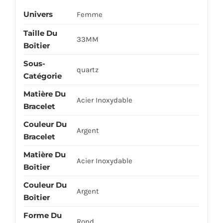
Univers
Femme
Taille Du
33MM
Boîtier
Sous-
quartz
Catégorie
Matière Du
Acier Inoxydable
Bracelet
Couleur Du
Argent
Bracelet
Matière Du
Acier Inoxydable
Boîtier
Couleur Du
Argent
Boîtier
Forme Du
Rond