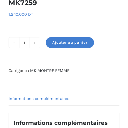
MK7259
1,240.000
DT
Ajouter au panier
quantité
de
MICHAEL
KORS
Catégorie :
MK MONTRE FEMME
WATCH
MK7259
Informations complémentaires
Informations complémentaires