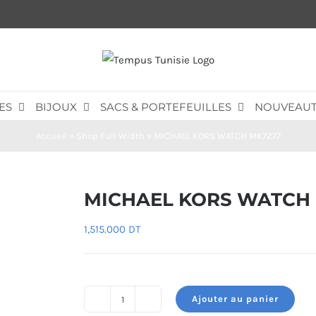
ES
BIJOUX
SACS & PORTEFEUILLES
NOUVEAUT
Accueil
»
Shop Full Width
»
MICHAEL KORS WATCH MK7277
MICHAEL KORS WATCH
1,515.000
DT
Ajouter au panier
quantité