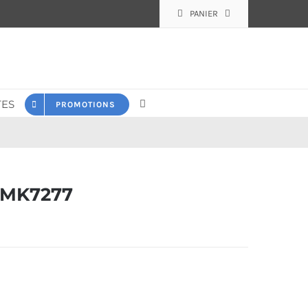
PANIER
ES
PROMOTIONS
 MK7277