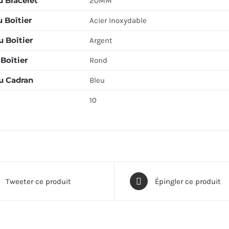
u Bracelet
20MM
 Boîtier
Acier Inoxydable
 Boîtier
Argent
Boîtier
Rond
u Cadran
Bleu
10
Tweeter ce produit
Épingler ce produit