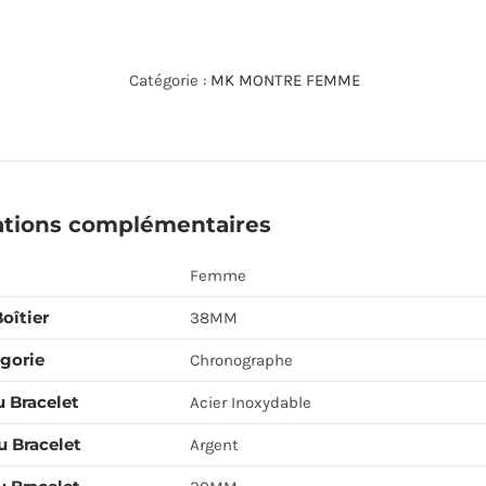
de
MICHAEL
KORS
Catégorie :
MK MONTRE FEMME
WATCH
MK7277
ations complémentaires
Femme
Boîtier
38MM
gorie
Chronographe
u Bracelet
Acier Inoxydable
u Bracelet
Argent