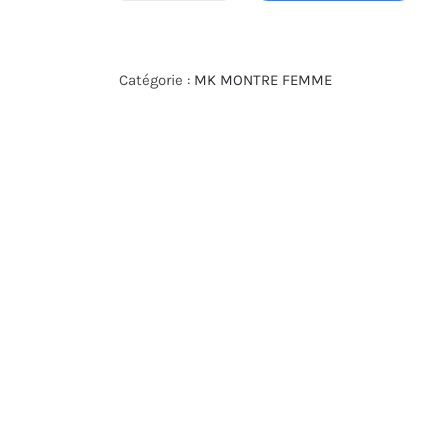
de
MICHAEL
KORS
Catégorie :
MK MONTRE FEMME
WATCH
MK7364