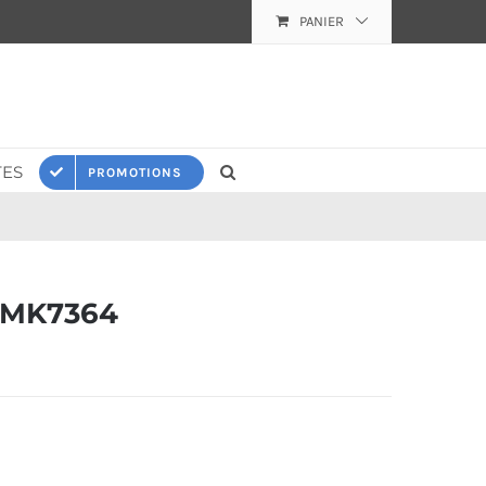
PANIER
ES
PROMOTIONS
 MK7364