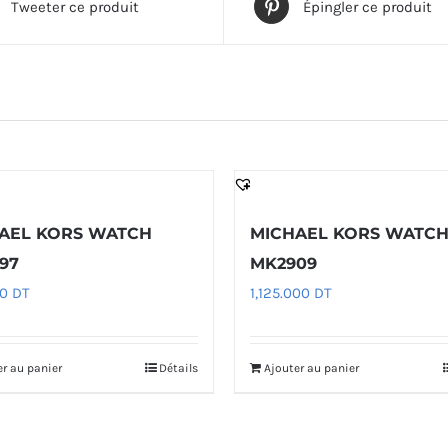
Tweeter ce produit
Épingler ce produit
AEL KORS WATCH
MICHAEL KORS WATC
97
MK2909
00
DT
1,125.000
DT
er au panier
Détails
Ajouter au panier