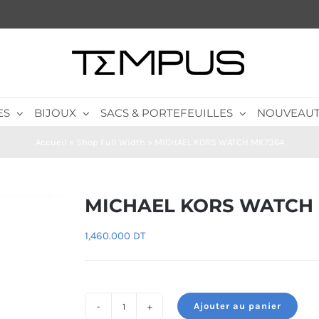
ES
BIJOUX
SACS & PORTEFEUILLES
NOUVEAUT
Accueil
»
Shop Full Width
»
MICHAEL KORS WATCH MK7364
MICHAEL KORS WATCH
1,460.000
DT
Ajouter au panier
quantité