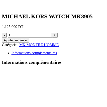
MICHAEL KORS WATCH MK8905
1,125.000
DT
quantité
de
Ajouter au panier
MICHAEL
Catégorie :
MK MONTRE HOMME
KORS
WATCH
Informations complémentaires
MK8905
Informations complémentaires
Univers
Homme
Taille Du Boîtier
44MM
Sous-Catégorie
Chronographe