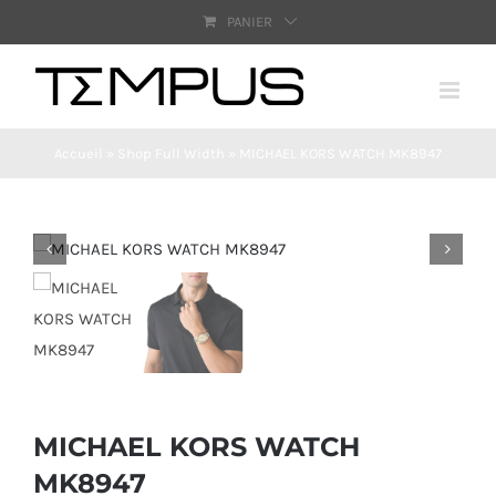
Passer
PANIER
au
contenu
Accueil
»
Shop Full Width
»
MICHAEL KORS WATCH MK8947
MICHAEL KORS WATCH
MK8947