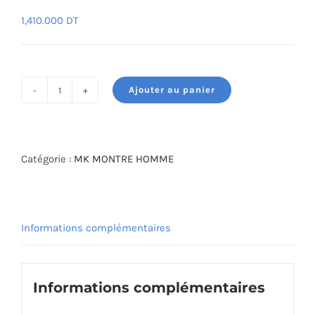
1,410.000
DT
Ajouter au panier
quantité
de
MICHAEL
KORS
Catégorie :
MK MONTRE HOMME
WATCH
MK8947
Informations complémentaires
Informations complémentaires