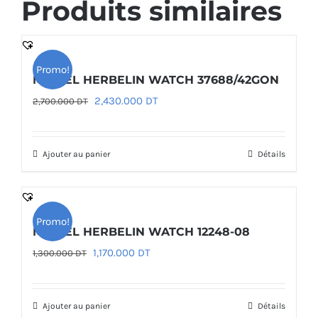
Produits similaires
Promo!
MICHEL HERBELIN WATCH 37688/42GON
Le
Le
2,430.000
DT
2,700.000
DT
prix
prix
initial
actuel
Ajouter au panier
Détails
était :
est :
2,700.000 DT.
2,430.000 DT.
Promo!
MICHEL HERBELIN WATCH 12248-08
Le
Le
1,170.000
DT
1,300.000
DT
prix
prix
initial
actuel
Ajouter au panier
Détails
était :
est :