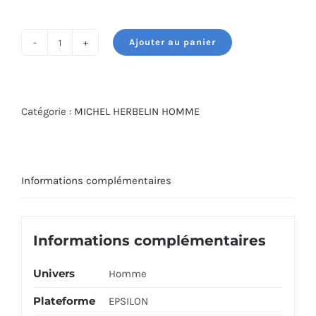
initial
actuel
était :
est :
Ajouter au panier
1,525.000 DT.
1,373.000 DT.
quantité
de
MICHEL
HERBELIN
Catégorie :
MICHEL HERBELIN HOMME
WATCH
19406-
01N
Informations complémentaires
Informations complémentaires
Univers
Homme
Plateforme
EPSILON