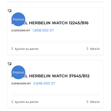
1,300.000 DT.
1,170.000 DT.
Promo!
MICHEL HERBELIN WATCH 12245/B16
Le
Le
1,908.000
DT
2,120.000
DT
prix
prix
initial
actuel
Ajouter au panier
Détails
était :
est :
2,120.000 DT.
1,908.000 DT.
Promo!
MICHEL HERBELIN WATCH 37645/B12
Le
Le
2,646.000
DT
2,940.000
DT
prix
prix
initial
actuel
Ajouter au panier
Détails
était :
est :
2,940.000 DT.
2,646.000 DT.