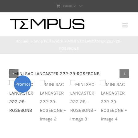
Passer
PANIER
au
contenu
Accueil
»
Shop Full Width
»
MINI SAC LANCASTER 222-29-
ROSEBONB
Promo!