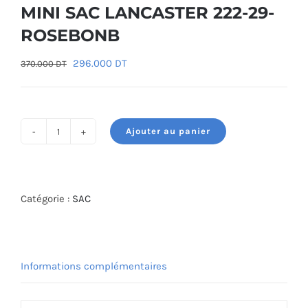
MINI SAC LANCASTER 222-29-
ROSEBONB
Le
Le
296.000
DT
370.000
DT
prix
prix
initial
actuel
était :
est :
Ajouter au panier
370.000 DT.
296.000 DT.
quantité
de
MINI
SAC
Catégorie :
SAC
LANCASTER
222-
29-
Informations complémentaires
ROSEBONB