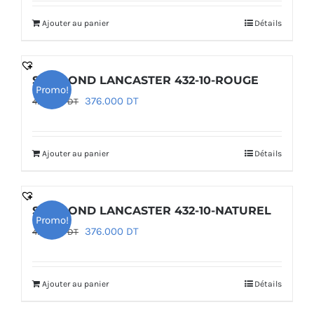
initial
actuel
Ajouter au panier
Détails
était :
est :
285.000 DT.
228.000 DT.
SAC ROND LANCASTER 432-10-ROUGE
Promo!
Le
Le
376.000
DT
470.000
DT
prix
prix
initial
actuel
Ajouter au panier
Détails
était :
est :
470.000 DT.
376.000 DT.
SAC ROND LANCASTER 432-10-NATUREL
Promo!
Le
Le
376.000
DT
470.000
DT
prix
prix
initial
actuel
Ajouter au panier
Détails
était :
est :
470.000 DT.
376.000 DT.