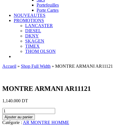
Portefeuilles
Porte Cartes
NOUVEAUTES
PROMOTIONS
LANCASTER
DIESEL
DKNY
SKAGEN
TIMEX
THOM OLSON
Accueil
»
Shop Full Width
»
MONTRE ARMANI AR11121
Ajouter aux favoris
MONTRE ARMANI AR11121
1,140.000
DT
quantité
de
Ajouter au panier
MONTRE
Catégorie :
AR MONTRE HOMME
ARMANI