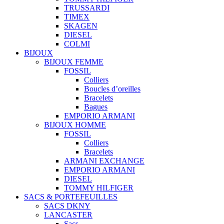
TRUSSARDI
TIMEX
SKAGEN
DIESEL
COLMI
BIJOUX
BIJOUX FEMME
FOSSIL
Colliers
Boucles d’oreilles
Bracelets
Bagues
EMPORIO ARMANI
BIJOUX HOMME
FOSSIL
Colliers
Bracelets
ARMANI EXCHANGE
EMPORIO ARMANI
DIESEL
TOMMY HILFIGER
SACS & PORTEFEUILLES
SACS DKNY
LANCASTER
Sacs