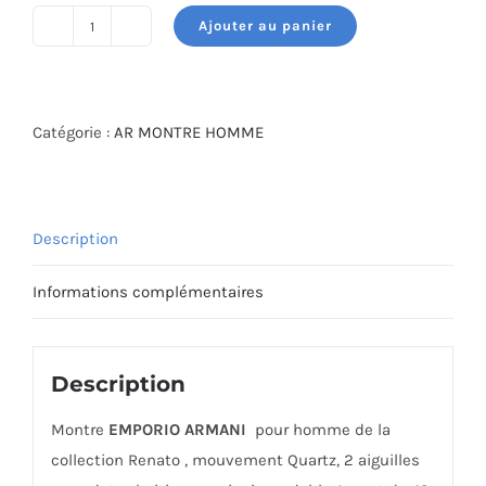
Ajouter au panier
quantité
de
MONTRE
ARMANI
Catégorie :
AR MONTRE HOMME
AR11188
Description
Informations complémentaires
Description
Montre
EMPORIO ARMANI
pour homme de la
collection Renato , mouvement Quartz, 2 aiguilles