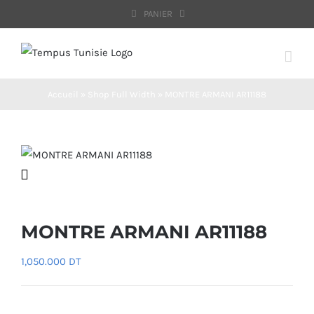
Passer
PANIER
au
contenu
Accueil
»
Shop Full Width
»
MONTRE ARMANI AR11188
MONTRE ARMANI AR11188
1,050.000
DT