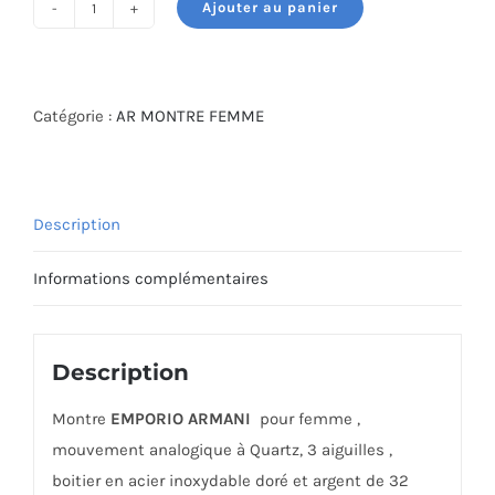
Ajouter au panier
quantité
de
MONTRE
ARMANI
Catégorie :
AR MONTRE FEMME
AR11513
Description
Informations complémentaires
Description
Montre
EMPORIO ARMANI
pour femme ,
mouvement analogique à Quartz, 3 aiguilles ,
boitier en acier inoxydable doré et argent de 32