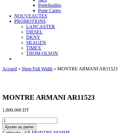
Portefeuilles
Porte Cartes
NOUVEAUTES
PROMOTIONS
LANCASTER
DIESEL
DKNY
SKAGEN
TIMEX
THOM OLSON
Accueil
»
Shop Full Width
»
MONTRE ARMANI AR11523
Ajouter aux favoris
MONTRE ARMANI AR11523
1,800.000
DT
quantité
de
Ajouter au panier
MONTRE
Catégorie :
AR MONTRE FEMME