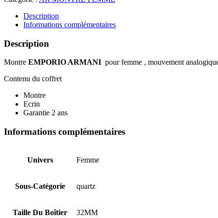
ARMANI
AR11523
Description
Informations complémentaires
Description
Montre
EMPORIO ARMANI
pour femme , mouvement analogique à Q
Contenu du coffret
Montre
Ecrin
Garantie 2 ans
Informations complémentaires
Univers
Femme
Sous-Catégorie
quartz
Taille Du Boîtier
32MM