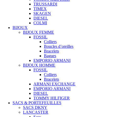
TRUSSARDI
TIMEX
SKAGEN
DIESEL
COLMI
BIJOUX
BIJOUX FEMME
FOSSIL
Colliers
Boucles d’oreilles
Bracelets
Bagues
EMPORIO ARMANI
BIJOUX HOMME
FOSSIL
Colliers
Bracelets
ARMANI EXCHANGE
EMPORIO ARMANI
DIESEL
TOMMY HILFIGER
SACS & PORTEFEUILLES
SACS DKNY
LANCASTER
Sacs