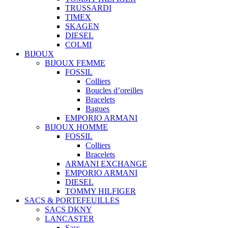
TRUSSARDI
TIMEX
SKAGEN
DIESEL
COLMI
BIJOUX
BIJOUX FEMME
FOSSIL
Colliers
Boucles d’oreilles
Bracelets
Bagues
EMPORIO ARMANI
BIJOUX HOMME
FOSSIL
Colliers
Bracelets
ARMANI EXCHANGE
EMPORIO ARMANI
DIESEL
TOMMY HILFIGER
SACS & PORTEFEUILLES
SACS DKNY
LANCASTER
Sacs