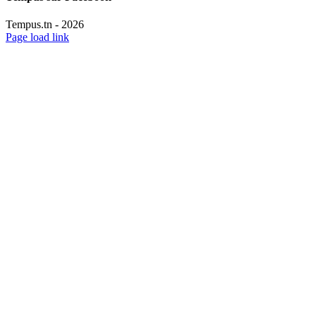
Tempus.tn -
2026
Page load link
Aller
en
haut