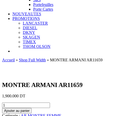
Portefeuilles
Porte Cartes
NOUVEAUTES
PROMOTIONS
LANCASTER
DIESEL
DKNY
SKAGEN
TIMEX
THOM OLSON
Accueil
»
Shop Full Width
»
MONTRE ARMANI AR11659
Ajouter aux favoris
MONTRE ARMANI AR11659
1,900.000
DT
quantité
de
Ajouter au panier
MONTRE
Catégorie :
AR MONTRE FEMME