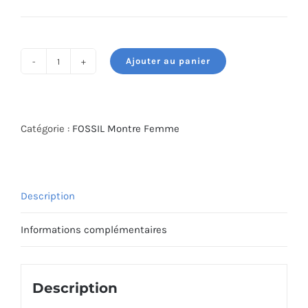
Ajouter au panier
quantité
de
MONTRE
BAGUE
Catégorie :
FOSSIL Montre Femme
FOSSIL
ES5245
Description
Informations complémentaires
Description