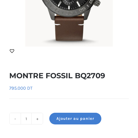
MONTRE FOSSIL BQ2709
795.000
DT
Ajouter au panier
quantité
de