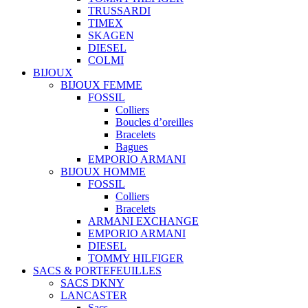
TRUSSARDI
TIMEX
SKAGEN
DIESEL
COLMI
BIJOUX
BIJOUX FEMME
FOSSIL
Colliers
Boucles d’oreilles
Bracelets
Bagues
EMPORIO ARMANI
BIJOUX HOMME
FOSSIL
Colliers
Bracelets
ARMANI EXCHANGE
EMPORIO ARMANI
DIESEL
TOMMY HILFIGER
SACS & PORTEFEUILLES
SACS DKNY
LANCASTER
Sacs