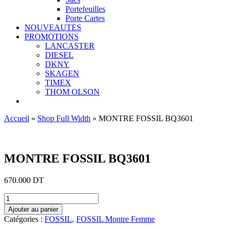
Portefeuilles
Porte Cartes
NOUVEAUTES
PROMOTIONS
LANCASTER
DIESEL
DKNY
SKAGEN
TIMEX
THOM OLSON
Accueil
»
Shop Full Width
»
MONTRE FOSSIL BQ3601
Ajouter aux favoris
MONTRE FOSSIL BQ3601
670.000
DT
quantité
de
Ajouter au panier
MONTRE
Catégories :
FOSSIL
,
FOSSIL Montre Femme
FOSSIL