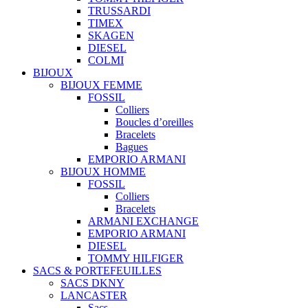
TRUSSARDI
TIMEX
SKAGEN
DIESEL
COLMI
BIJOUX
BIJOUX FEMME
FOSSIL
Colliers
Boucles d’oreilles
Bracelets
Bagues
EMPORIO ARMANI
BIJOUX HOMME
FOSSIL
Colliers
Bracelets
ARMANI EXCHANGE
EMPORIO ARMANI
DIESEL
TOMMY HILFIGER
SACS & PORTEFEUILLES
SACS DKNY
LANCASTER
Sacs