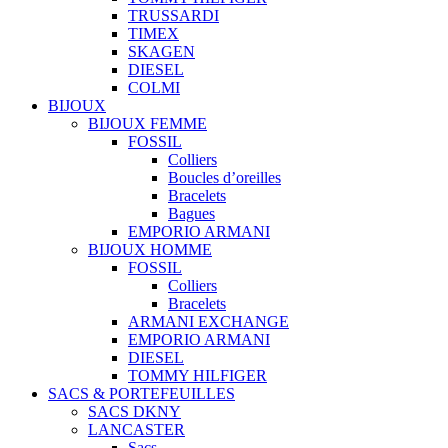
TRUSSARDI
TIMEX
SKAGEN
DIESEL
COLMI
BIJOUX
BIJOUX FEMME
FOSSIL
Colliers
Boucles d’oreilles
Bracelets
Bagues
EMPORIO ARMANI
BIJOUX HOMME
FOSSIL
Colliers
Bracelets
ARMANI EXCHANGE
EMPORIO ARMANI
DIESEL
TOMMY HILFIGER
SACS & PORTEFEUILLES
SACS DKNY
LANCASTER
Sacs