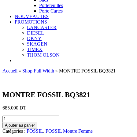
Portefeuilles
Porte Cartes
NOUVEAUTES
PROMOTIONS
LANCASTER
DIESEL
DKNY
SKAGEN
TIMEX
THOM OLSON
Accueil
»
Shop Full Width
»
MONTRE FOSSIL BQ3821
Ajouter aux favoris
MONTRE FOSSIL BQ3821
685.000
DT
quantité
de
Ajouter au panier
MONTRE
Catégories :
FOSSIL
,
FOSSIL Montre Femme
FOSSIL