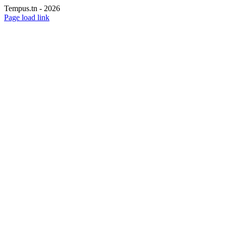
Tempus.tn -
2026
Page load link
Aller
en
haut