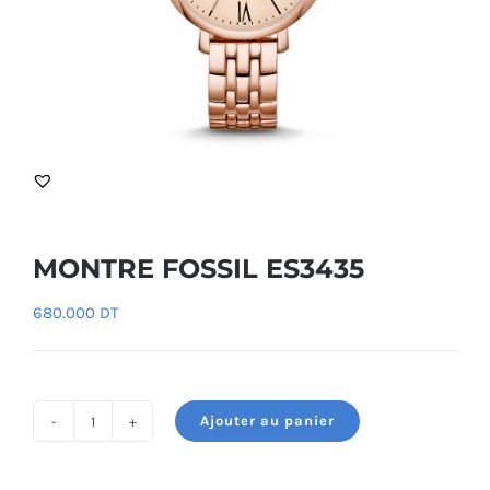
MONTRE FOSSIL ES3435
680.000
DT
Ajouter au panier
quantité
de